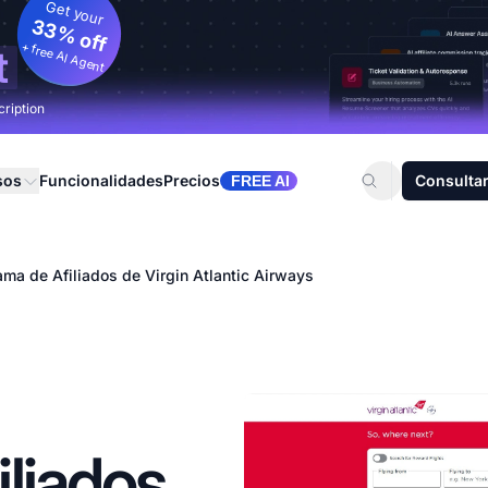
Get your
33% off
+ free AI Agent
t
cription
sos
Funcionalidades
Precios
Consultar
FREE AI
ama de Afiliados de Virgin Atlantic Airways
liados