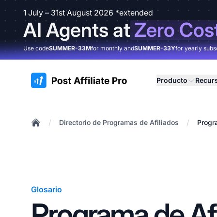
1 July – 31st August 2026 *extended
AI Agents at
Zero Cos
Use code
SUMMER-33M
for monthly and
SUMMER-33Y
for yearly subs
:site.title
Producto
Recur
/
/
Directorio de Programas de Afiliados
Progr
Home
Glosario
Programa de Afi