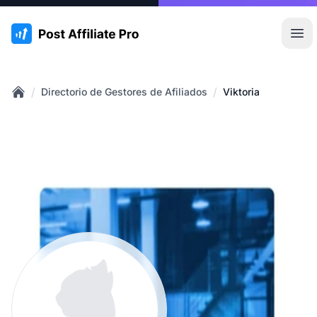
:site.title
Abr
/
/
Directorio de Gestores de Afiliados
Viktoria
Home