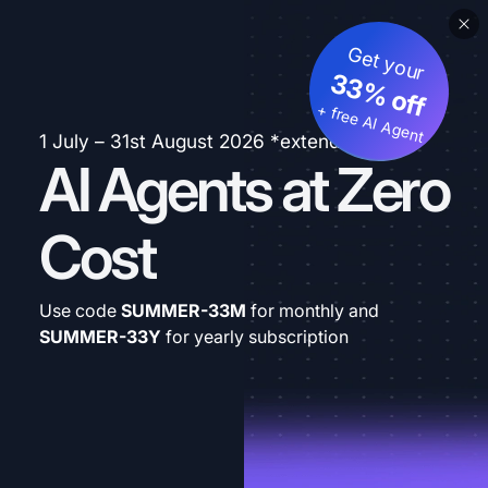
Get your
33% off
+ free AI Agent
1 July – 31st August 2026 *extended
AI Agents at Zero
Cost
Use code
SUMMER-33M
for monthly and
SUMMER-33Y
for yearly subscription