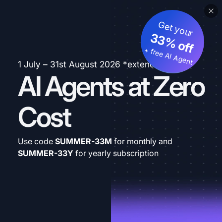
Get your
33% off
+ free AI Agent
1 July – 31st August 2026 *extended
AI Agents at Zero
Cost
Use code
SUMMER-33M
for monthly and
SUMMER-33Y
for yearly subscription