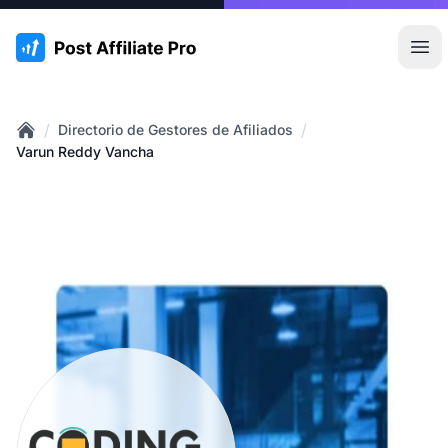
:site.title
Abr
/
/
Directorio de Gestores de Afiliados
Home
Varun Reddy Vancha