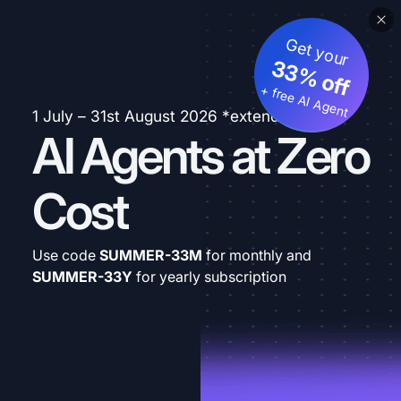
Get your
33% off
+ free AI Agent
1 July – 31st August 2026 *extended
AI Agents at Zero
Cost
Use code
SUMMER-33M
for monthly and
SUMMER-33Y
for yearly subscription