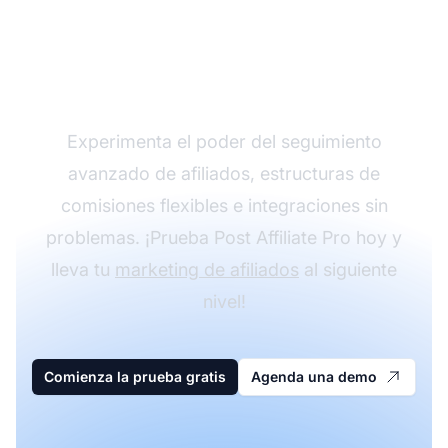
Haz crecer tu
programa de afiliados
con Post Affiliate Pro
Experimenta el poder del seguimiento
avanzado de afiliados, estructuras de
comisiones flexibles e integraciones sin
problemas. ¡Prueba Post Affiliate Pro hoy y
lleva tu
marketing de afiliados
al siguiente
nivel!
Comienza la prueba gratis
Agenda una demo