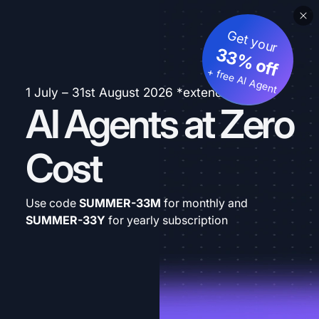
Get your
33% off
+ free AI Agent
1 July – 31st August 2026 *extended
AI Agents at Zero
Cost
Use code
SUMMER-33M
for monthly and
SUMMER-33Y
for yearly subscription