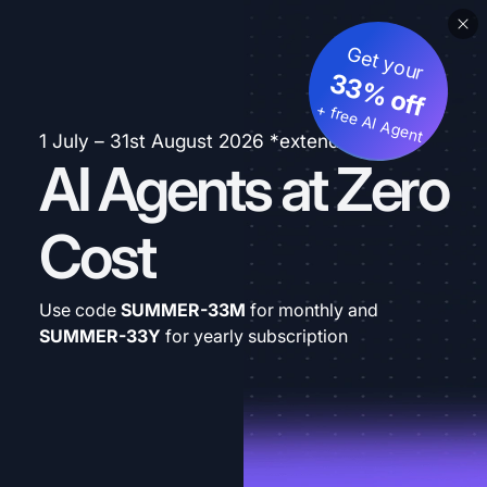
Get your
33% off
+ free AI Agent
1 July – 31st August 2026 *extended
AI Agents at Zero
Cost
Use code
SUMMER-33M
for monthly and
SUMMER-33Y
for yearly subscription