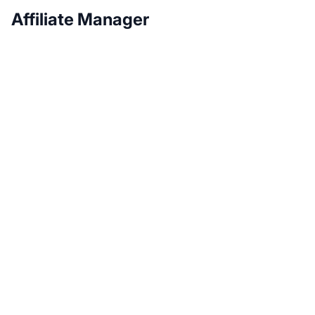
Affiliate Manager
Haz crecer tu
programa de afiliados
con Post Affiliate Pro