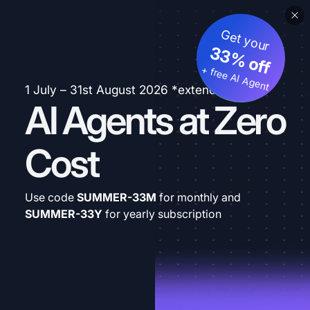
Get your
33% off
+ free AI Agent
1 July – 31st August 2026 *extended
AI Agents at Zero
Cost
Use code
SUMMER-33M
for monthly and
SUMMER-33Y
for yearly subscription