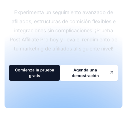
Experimenta un seguimiento avanzado de
afiliados, estructuras de comisión flexibles e
integraciones sin complicaciones. ¡Prueba
Post Affiliate Pro hoy y lleva el rendimiento de
tu
marketing de afiliados
al siguiente nivel!
Comienza la prueba
Agenda una
gratis
demostración