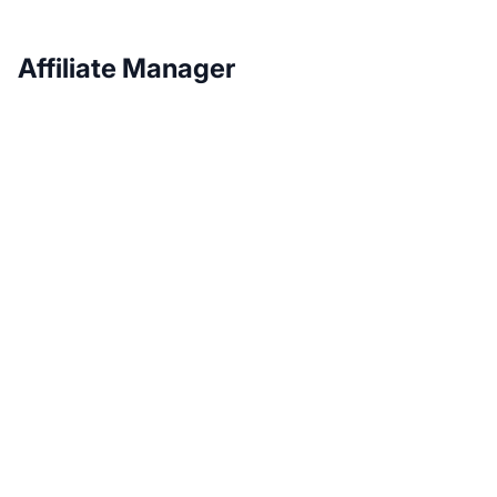
Affiliate Manager
Haz crecer tu
programa de afiliados