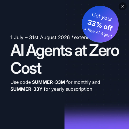
Get your
33% off
+ free AI Agent
1 July – 31st August 2026 *extended
AI Agents at Zero
Cost
Use code
SUMMER-33M
for monthly and
SUMMER-33Y
for yearly subscription