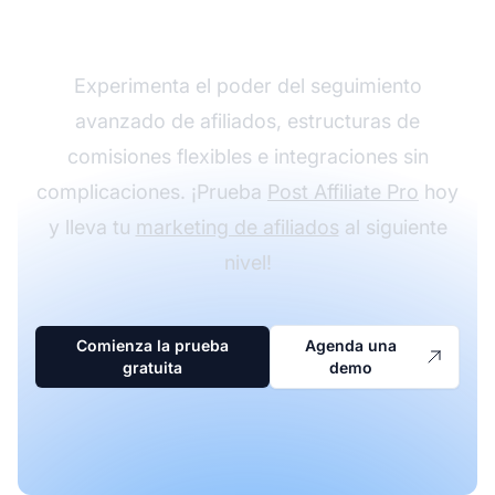
con Post Affiliate Pro
Experimenta el poder del seguimiento
avanzado de afiliados, estructuras de
comisiones flexibles e integraciones sin
complicaciones. ¡Prueba
Post Affiliate Pro
hoy
y lleva tu
marketing de afiliados
al siguiente
nivel!
Comienza la prueba
Agenda una
gratuita
demo