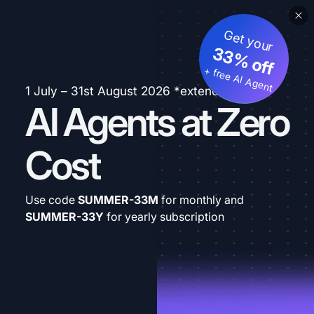
Get your
33% off
+ free AI Agent
1 July – 31st August 2026 *extended
AI Agents at Zero
Cost
Use code
SUMMER-33M
for monthly and
SUMMER-33Y
for yearly subscription