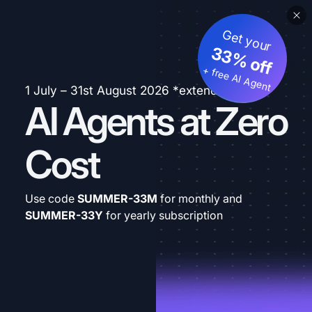
Get your
33% off
+ free AI Agent
1 July – 31st August 2026 *extended
AI Agents at Zero
Cost
Use code
SUMMER-33M
for monthly and
SUMMER-33Y
for yearly subscription