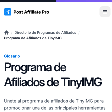
:site.title
Abr
/
/
Directorio de Programas de Afiliados
Home
Programa de Afiliados de TinyIMG
Glosario
Programa de
Afiliados de TinyIMG
Únete al
programa de afiliados
de TinyIMG para
promocionar una de las principales herramientas