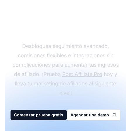
Impulsa tu programa de
afiliados con Post
Affiliate Pro
Desbloquea seguimiento avanzado,
comisiones flexibles e integraciones sin
complicaciones para aumentar tus ingresos
de afiliado. ¡Prueba
Post Affiliate Pro
hoy y
lleva tu
marketing de afiliados
al siguiente
nivel!
Comenzar prueba gratis
Agendar una demo