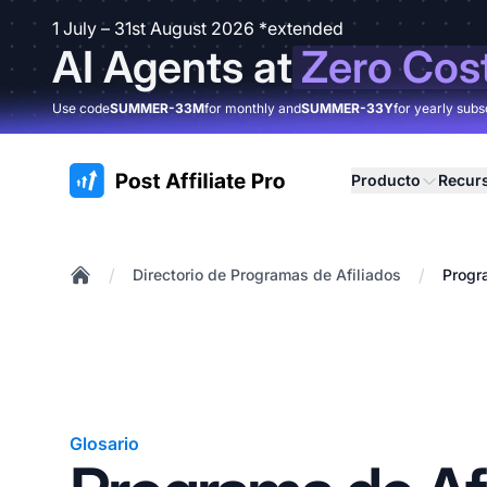
1 July – 31st August 2026 *extended
AI Agents at
Zero Cos
Use code
SUMMER-33M
for monthly and
SUMMER-33Y
for yearly subs
:site.title
Producto
Recur
/
/
Directorio de Programas de Afiliados
Progr
Home
Glosario