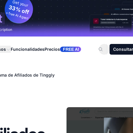
Get your
33% off
+ free AI Agent
t
cription
sos
Funcionalidades
Precios
Consultar
FREE AI
ama de Afiliados de Tinggly