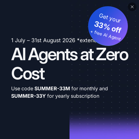
Get your
33% off
+ free AI Agent
1 July – 31st August 2026 *extended
AI Agents at Zero
Cost
Use code
SUMMER-33M
for monthly and
SUMMER-33Y
for yearly subscription