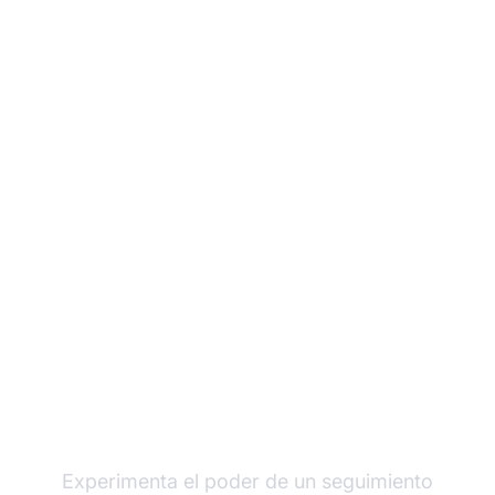
Haz crecer tu
programa de afiliados
con Post Affiliate Pro
Experimenta el poder de un seguimiento