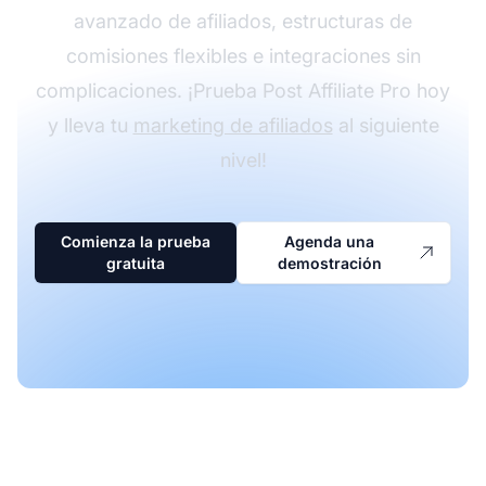
avanzado de afiliados, estructuras de
comisiones flexibles e integraciones sin
complicaciones. ¡Prueba Post Affiliate Pro hoy
y lleva tu
marketing de afiliados
al siguiente
nivel!
Comienza la prueba
Agenda una
gratuita
demostración