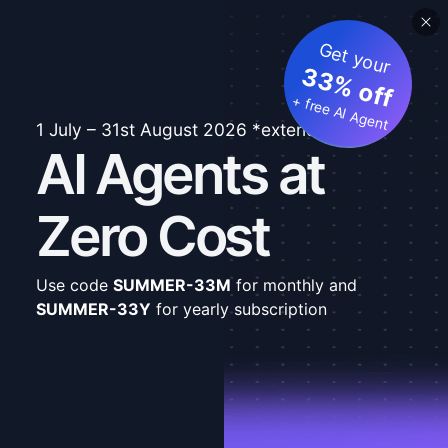
Get your
33% off
+ free AI Agent
1 July – 31st August 2026 *extended
AI Agents at
Zero Cost
Use code
SUMMER-33M
for monthly and
SUMMER-33Y
for yearly subscription