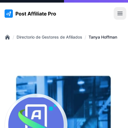
:site.title
Abr
/
/
Directorio de Gestores de Afiliados
Tanya Hoffman
Home