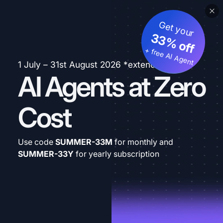
Get your
33% off
+ free AI Agent
1 July – 31st August 2026 *extended
AI Agents at Zero
Cost
Use code
SUMMER-33M
for monthly and
SUMMER-33Y
for yearly subscription