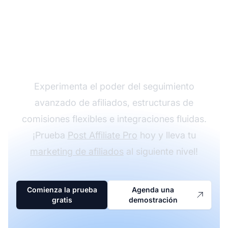
Haz crecer tu
programa de afiliados
con Post Affiliate Pro
Experimenta el poder del seguimiento
avanzado de afiliados, estructuras de
comisiones flexibles e integraciones fluidas.
¡Prueba
Post Affiliate Pro
hoy y lleva tu
marketing de afiliados
al siguiente nivel!
Comienza la prueba
Agenda una
gratis
demostración