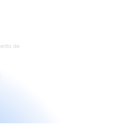
liados
iento de