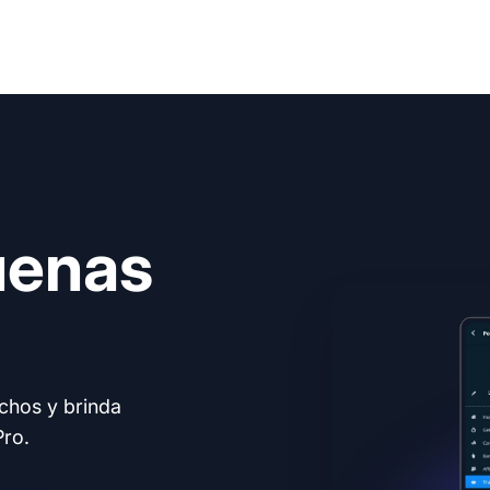
uenas
echos y brinda
Pro.