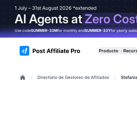
1 July – 31st August 2026 *extended
AI Agents at
Zero Cos
Use code
SUMMER-33M
for monthly and
SUMMER-33Y
for yearly subs
:site.title
Producto
Recur
/
/
Directorio de Gestores de Afiliados
Stefani
Home