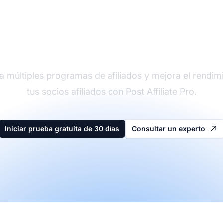
der en software de afi
a múltiples programas de afiliados y mejora el rendim
tus socios afiliados con Post Affiliate Pro.
Iniciar prueba gratuita de 30 días
Consultar un experto