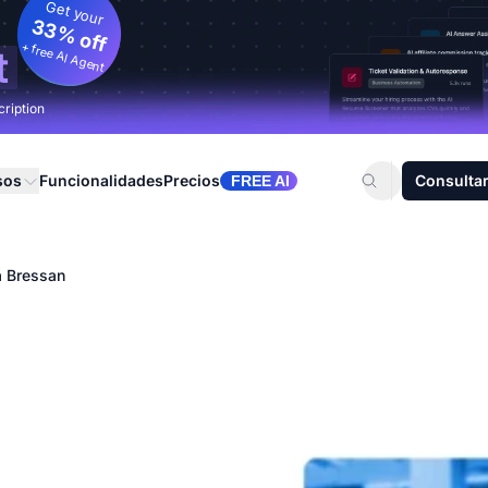
Get your
33% off
+ free AI Agent
t
cription
sos
Funcionalidades
Precios
Consultar
FREE AI
a Bressan