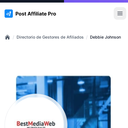
:site.title
Abr
/
/
Directorio de Gestores de Afiliados
Debbie Johnson
Home