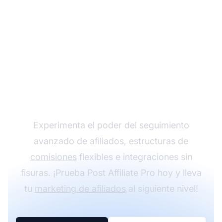
Haz crecer tu
programa de afiliados
con Post Affiliate Pro
Experimenta el poder del seguimiento
avanzado de afiliados, estructuras de
comisiones
flexibles e integraciones sin
fisuras. ¡Prueba Post Affiliate Pro hoy y lleva
tu
marketing de afiliados
al siguiente nivel!