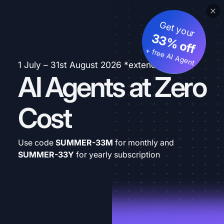
Get your
33% off
+ free AI Agent
1 July – 31st August 2026 *extended
AI Agents at Zero
Cost
Use code
SUMMER-33M
for monthly and
SUMMER-33Y
for yearly subscription