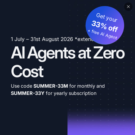
Get your
33% off
+ free AI Agent
1 July – 31st August 2026 *extended
AI Agents at Zero
Cost
Use code
SUMMER-33M
for monthly and
SUMMER-33Y
for yearly subscription