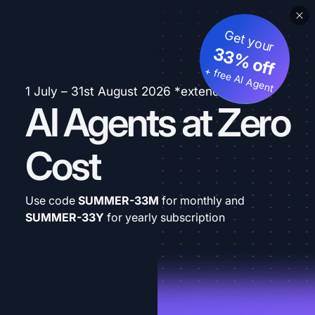
Get your
33% off
+ free AI Agent
1 July – 31st August 2026 *extended
AI Agents at Zero
Cost
Use code
SUMMER-33M
for monthly and
SUMMER-33Y
for yearly subscription