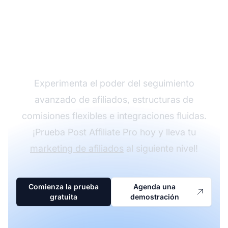
Haz crecer tu
programa de afiliados
con Post Affiliate Pro
Experimenta el poder del seguimiento
avanzado de afiliados, estructuras de
comisiones flexibles e integraciones fluidas.
¡Prueba Post Affiliate Pro hoy y lleva tu
marketing de afiliados
al siguiente nivel!
Comienza la prueba
Agenda una
gratuita
demostración