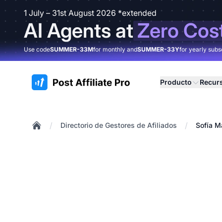
1 July – 31st August 2026 *extended
AI Agents at
Zero Cos
Use code
SUMMER-33M
for monthly and
SUMMER-33Y
for yearly subs
:site.title
Producto
Recur
/
/
Directorio de Gestores de Afiliados
Sofía M
Home