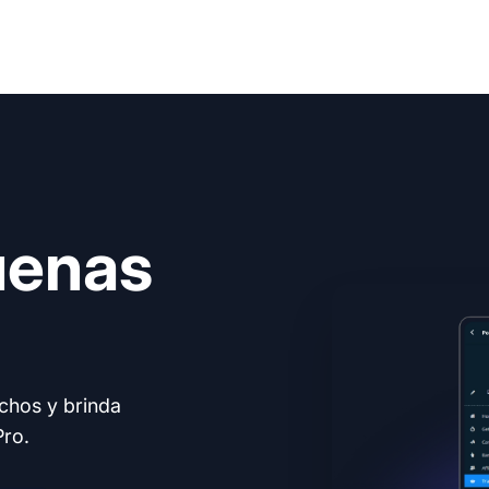
uenas
echos y brinda
Pro.