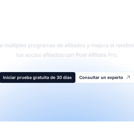
der en software de afi
a múltiples programas de afiliados y mejora el rendim
tus socios afiliados con Post Affiliate Pro.
Iniciar prueba gratuita de 30 días
Consultar un experto