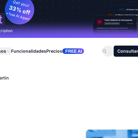
Get your
33% off
+ free AI Agent
t
cription
sos
Funcionalidades
Precios
Consultar
FREE AI
artín