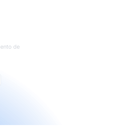
liados
iento de