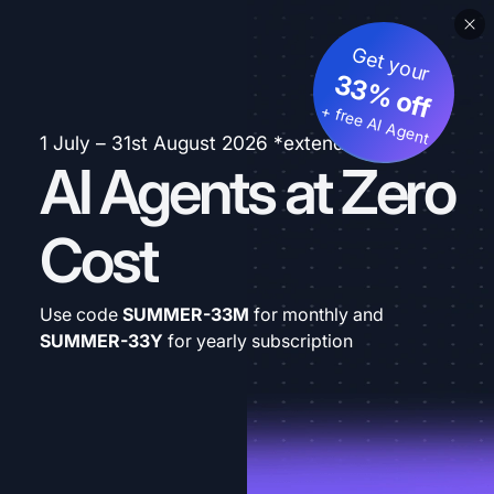
Get your
33% off
+ free AI Agent
1 July – 31st August 2026 *extended
AI Agents at Zero
Cost
Use code
SUMMER-33M
for monthly and
SUMMER-33Y
for yearly subscription