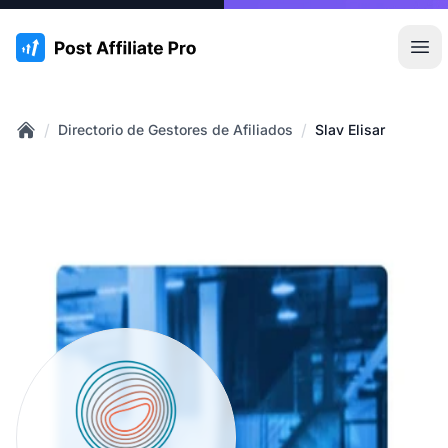
:site.title
Abr
/
/
Directorio de Gestores de Afiliados
Slav Elisar
Home