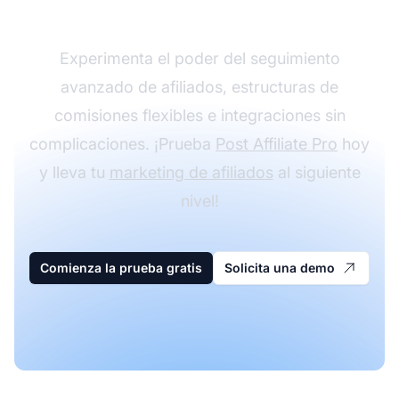
con Post Affiliate Pro
Experimenta el poder del seguimiento
avanzado de afiliados, estructuras de
comisiones flexibles e integraciones sin
complicaciones. ¡Prueba
Post Affiliate Pro
hoy
y lleva tu
marketing de afiliados
al siguiente
nivel!
Comienza la prueba gratis
Solicita una demo