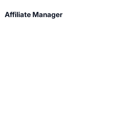
Affiliate Manager
Haz crecer tu
programa de afiliados