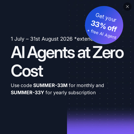
Get your
33% off
+ free AI Agent
1 July – 31st August 2026 *extended
AI Agents at Zero
Cost
Use code
SUMMER-33M
for monthly and
SUMMER-33Y
for yearly subscription