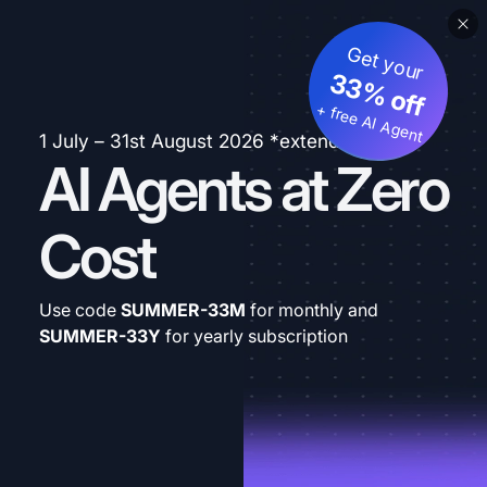
Get your
33% off
+ free AI Agent
1 July – 31st August 2026 *extended
AI Agents at Zero
Cost
Use code
SUMMER-33M
for monthly and
SUMMER-33Y
for yearly subscription