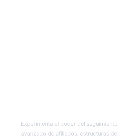
Haz crecer tu
programa de afiliados
con Post Affiliate Pro
Experimenta el poder del seguimiento
avanzado de afiliados, estructuras de