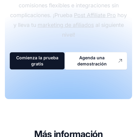
comisiones flexibles e integraciones sin
complicaciones. ¡Prueba
Post Affiliate Pro
hoy
y lleva tu
marketing de afiliados
al siguiente
nivel!
Comienza la prueba
Agenda una
gratis
demostración
Más información