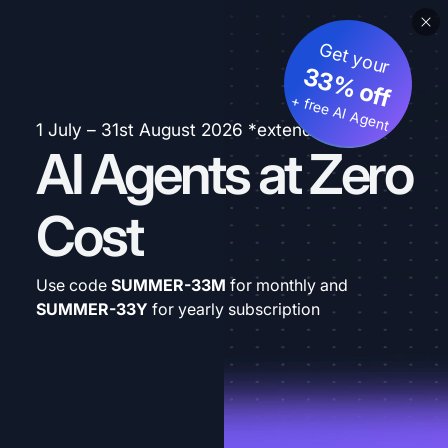
Get your
33% off
+ free AI Agent
1 July – 31st August 2026 *extended
AI Agents at Zero
Cost
Use code
SUMMER-33M
for monthly and
SUMMER-33Y
for yearly subscription