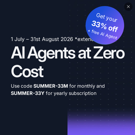
Get your
33% off
+ free AI Agent
1 July – 31st August 2026 *extended
AI Agents at Zero
Cost
Use code
SUMMER-33M
for monthly and
SUMMER-33Y
for yearly subscription