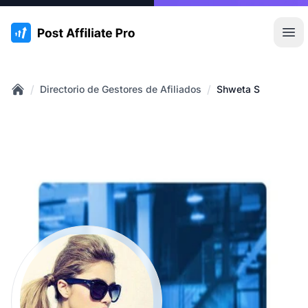
:site.title
Abr
/
/
Directorio de Gestores de Afiliados
Shweta S
Home