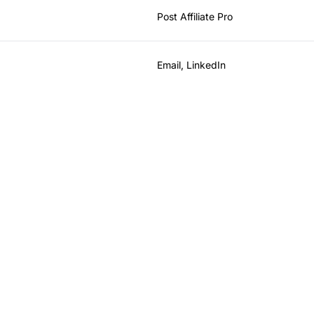
Post Affiliate Pro
Email, LinkedIn
z crecer tu programa