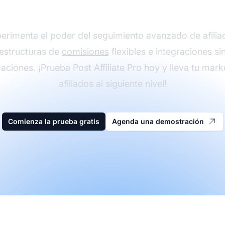
iados con Post Affiliat
erimenta el poder del seguimiento avanzado de afilia
estructuras de
comisiones
flexibles e integraciones si
aciones. ¡Prueba Post Affiliate Pro hoy y lleva tu mark
afiliados al siguiente nivel!
Comienza la prueba gratis
Agenda una demostración