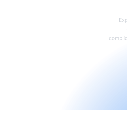
afil
Exp
complic