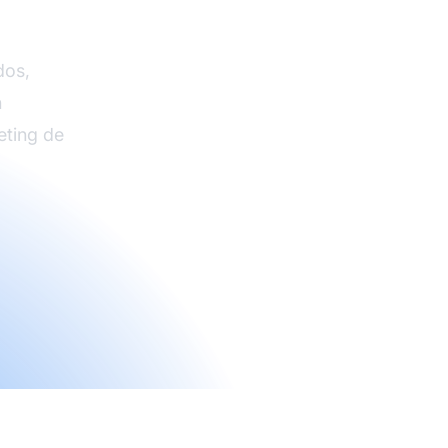
e Pro
dos,
n
eting de