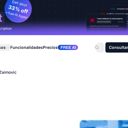
Get your
33% off
+ free AI Agent
t
cription
sos
Funcionalidades
Precios
Consultar
FREE AI
Zaimovic