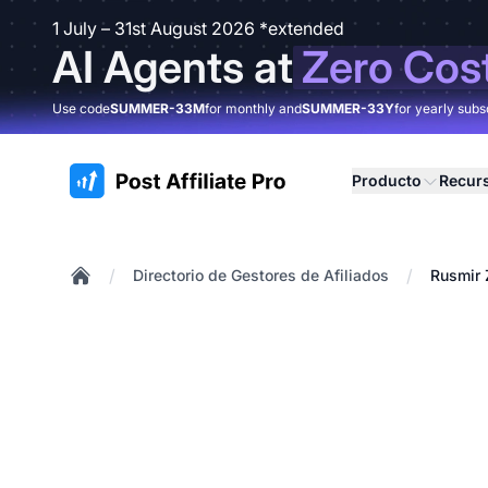
1 July – 31st August 2026 *extended
AI Agents at
Zero Cos
Use code
SUMMER-33M
for monthly and
SUMMER-33Y
for yearly subs
:site.title
Producto
Recur
/
/
Directorio de Gestores de Afiliados
Rusmir 
Home