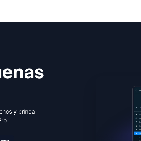
uenas
echos y brinda
Pro.
demo