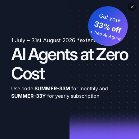
Get your
33% off
+ free AI Agent
1 July – 31st August 2026 *extended
AI Agents at Zero
Cost
Use code
SUMMER-33M
for monthly and
SUMMER-33Y
for yearly subscription