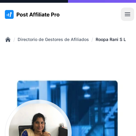
:site.title
Abr
/
/
Directorio de Gestores de Afiliados
Roopa Rani S L
Home