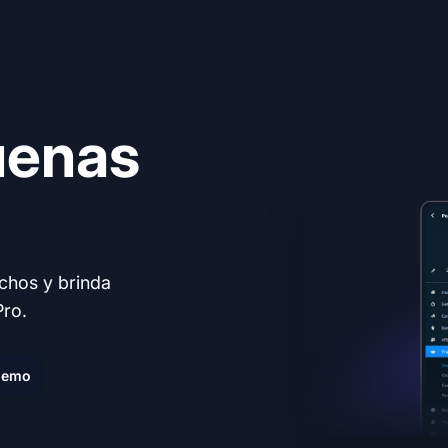
uenas
echos y brinda
Pro.
demo