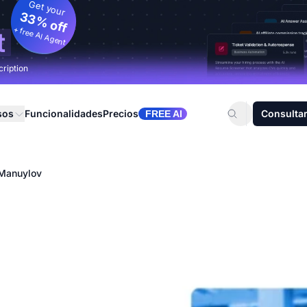
Get your
33% off
+ free AI Agent
t
cription
sos
Funcionalidades
Precios
Consultar
FREE AI
Manuylov