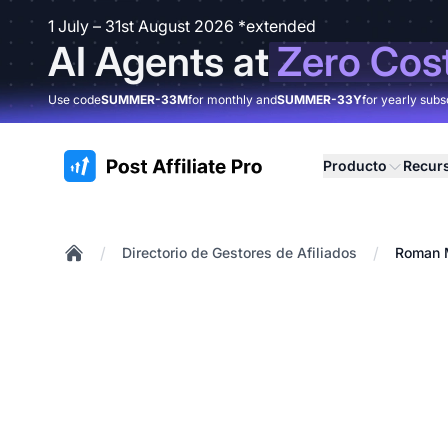
1 July – 31st August 2026 *extended
AI Agents at
Zero Cos
Use code
SUMMER-33M
for monthly and
SUMMER-33Y
for yearly subs
:site.title
Producto
Recur
/
/
Directorio de Gestores de Afiliados
Roman 
Home