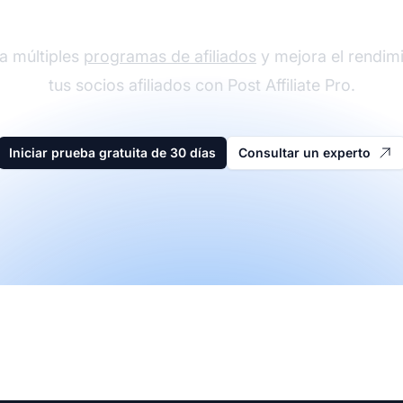
a múltiples
programas de afiliados
y mejora el rendim
tus socios afiliados con Post Affiliate Pro.
Iniciar prueba gratuita de 30 días
Consultar un experto