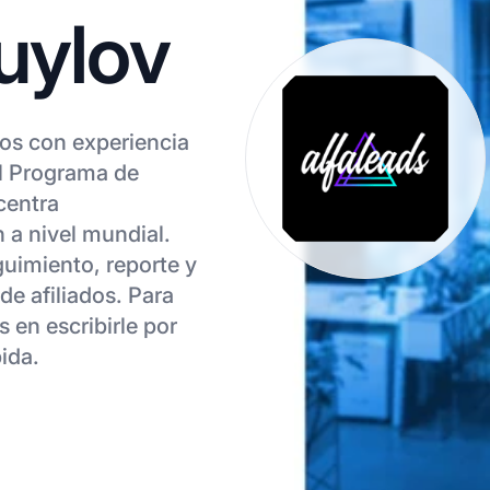
uylov
os con experiencia
l Programa de
centra
n a nivel mundial.
guimiento, reporte y
de afiliados. Para
en escribirle por
ida.