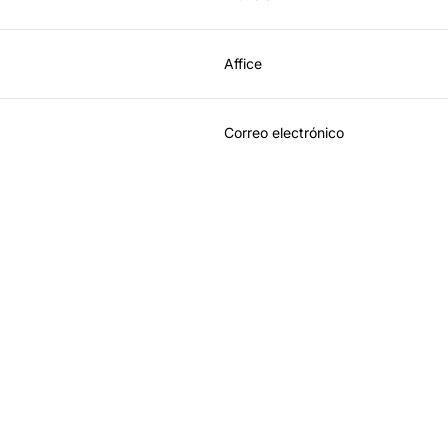
Affice
Correo electrónico
der en software de afi