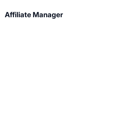
Affiliate Manager
Haz crecer tu
programa de afiliados