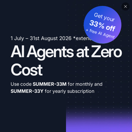
Get your
33% off
+ free AI Agent
1 July – 31st August 2026 *extended
AI Agents at Zero
Cost
Use code
SUMMER-33M
for monthly and
SUMMER-33Y
for yearly subscription