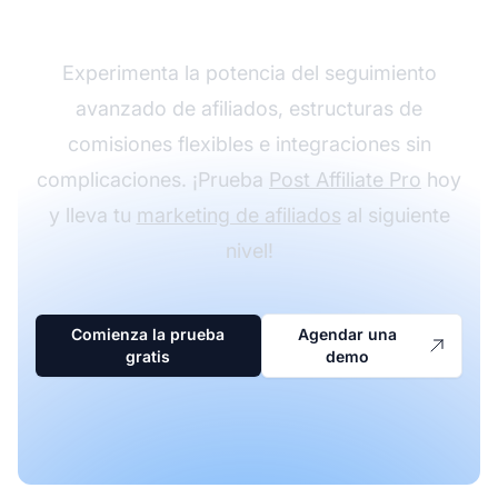
con Post Affiliate Pro
Experimenta la potencia del seguimiento
avanzado de afiliados, estructuras de
comisiones flexibles e integraciones sin
complicaciones. ¡Prueba
Post Affiliate Pro
hoy
y lleva tu
marketing de afiliados
al siguiente
nivel!
Comienza la prueba
Agendar una
gratis
demo