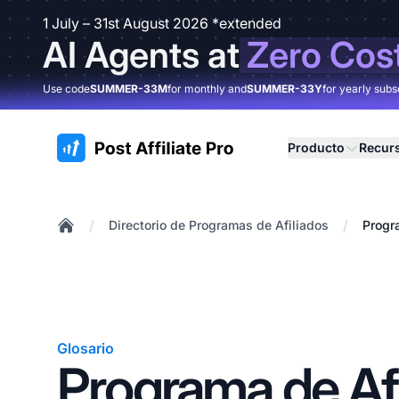
1 July – 31st August 2026 *extended
AI Agents at
Zero Cos
Use code
SUMMER-33M
for monthly and
SUMMER-33Y
for yearly subs
:site.title
Producto
Recur
/
/
Directorio de Programas de Afiliados
Progr
Home
Glosario
Programa de Afi