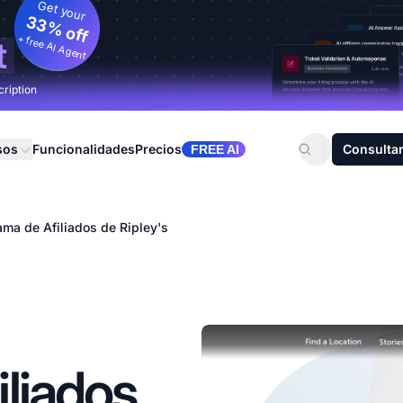
Get your
33% off
+ free AI Agent
t
cription
sos
Funcionalidades
Precios
Consultar
FREE AI
ama de Afiliados de Ripley's
liados