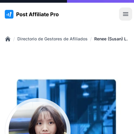
:site.title
Abr
/
/
Directorio de Gestores de Afiliados
Renee (Susan) L.
Home