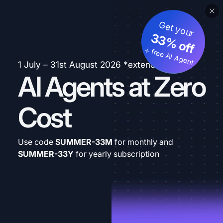
Get your
33% off
+ free AI Agent
1 July – 31st August 2026 *extended
AI Agents at Zero
Cost
Use code
SUMMER-33M
for monthly and
SUMMER-33Y
for yearly subscription