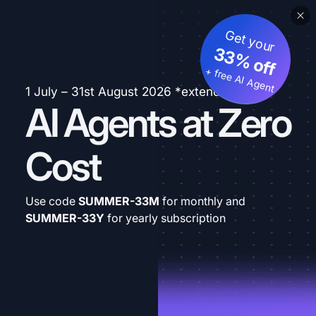
Get your
33% off
+ free AI Agent
1 July – 31st August 2026 *extended
AI Agents at Zero
Cost
Use code
SUMMER-33M
for monthly and
SUMMER-33Y
for yearly subscription