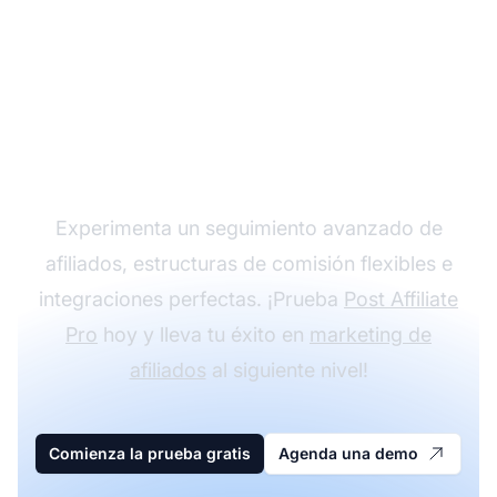
Haz crecer tu
programa de afiliados
con Post Affiliate Pro
Experimenta un seguimiento avanzado de
afiliados, estructuras de comisión flexibles e
integraciones perfectas. ¡Prueba
Post Affiliate
Pro
hoy y lleva tu éxito en
marketing de
afiliados
al siguiente nivel!
Comienza la prueba gratis
Agenda una demo