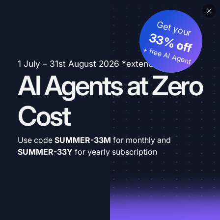
Get your
33% off
+ free AI Agent
1 July – 31st August 2026 *extended
AI Agents at Zero
Cost
Use code
SUMMER-33M
for monthly and
SUMMER-33Y
for yearly subscription