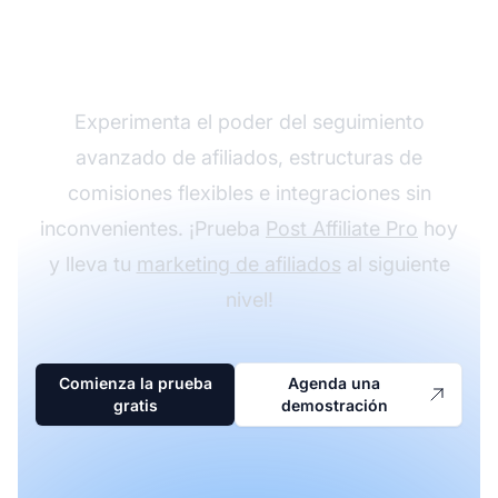
programa de afiliados
con Post Affiliate Pro
Experimenta el poder del seguimiento
avanzado de afiliados, estructuras de
comisiones flexibles e integraciones sin
inconvenientes. ¡Prueba
Post Affiliate Pro
hoy
y lleva tu
marketing de afiliados
al siguiente
nivel!
Comienza la prueba
Agenda una
gratis
demostración