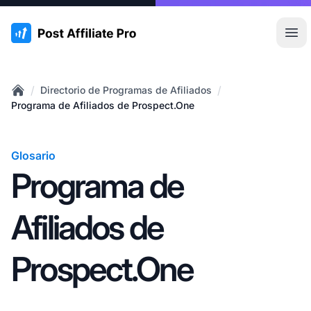
:site.title
Abr
/
/
Directorio de Programas de Afiliados
Home
Programa de Afiliados de Prospect.One
Glosario
Programa de
Afiliados de
Prospect.One