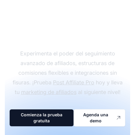
Haz crecer tu
programa de afiliados
con Post Affiliate Pro
Experimenta el poder del seguimiento
avanzado de afiliados, estructuras de
comisiones flexibles e integraciones sin
fisuras. ¡Prueba
Post Affiliate Pro
hoy y lleva
tu
marketing de afiliados
al siguiente nivel!
Comienza la prueba
Agenda una
gratuita
demo