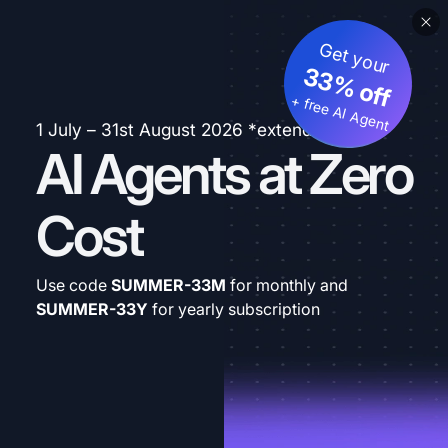
Get your
33% off
+ free AI Agent
1 July – 31st August 2026 *extended
AI Agents at Zero
Cost
Use code
SUMMER-33M
for monthly and
SUMMER-33Y
for yearly subscription