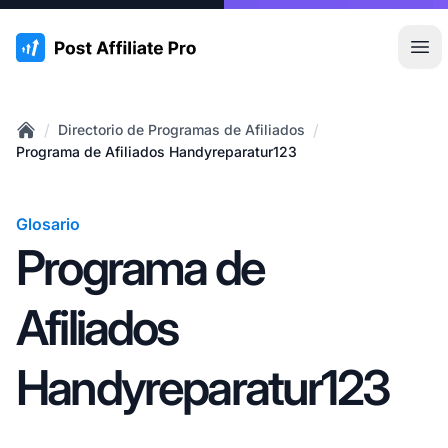
:site.title
Abr
/
/
Directorio de Programas de Afiliados
Home
Programa de Afiliados Handyreparatur123
Glosario
Programa de
Afiliados
Handyreparatur123