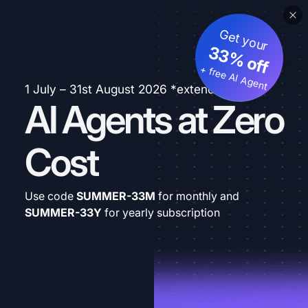
Get your
33% off
+ free AI Agent
1 July – 31st August 2026 *extended
AI Agents at Zero
Cost
Use code
SUMMER-33M
for monthly and
SUMMER-33Y
for yearly subscription