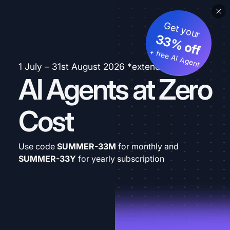
Get your
33% off
+ free AI Agent
1 July – 31st August 2026 *extended
AI Agents at Zero
Cost
Use code
SUMMER-33M
for monthly and
SUMMER-33Y
for yearly subscription