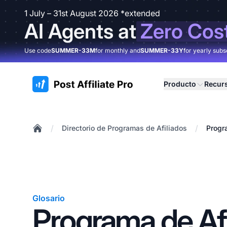
1 July – 31st August 2026 *extended
AI Agents at
Zero Cos
Use code
SUMMER-33M
for monthly and
SUMMER-33Y
for yearly subs
:site.title
Producto
Recur
/
/
Directorio de Programas de Afiliados
Progr
Home
Glosario
Programa de Afi