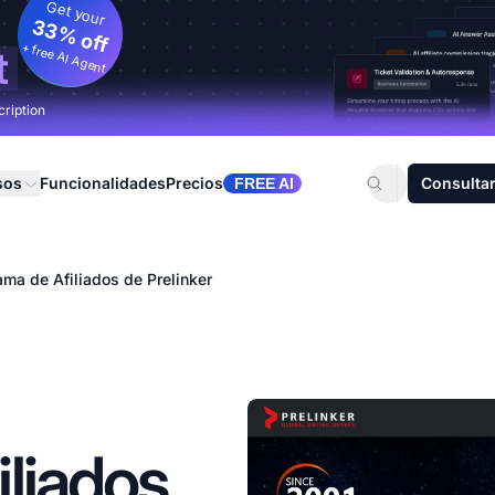
Get your
33% off
+ free AI Agent
t
cription
sos
Funcionalidades
Precios
Consultar
FREE AI
ama de Afiliados de Prelinker
liados