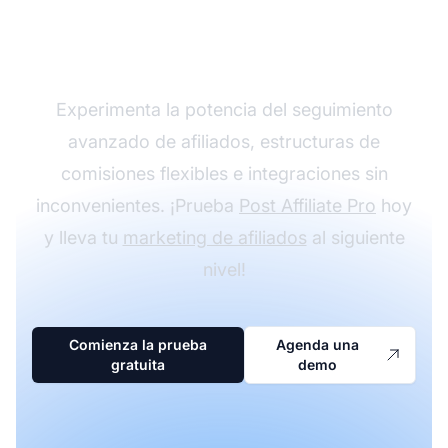
programa de afiliados
con Post Affiliate Pro
Experimenta la potencia del seguimiento
avanzado de afiliados, estructuras de
comisiones flexibles e integraciones sin
inconvenientes. ¡Prueba
Post Affiliate Pro
hoy
y lleva tu
marketing de afiliados
al siguiente
nivel!
Comienza la prueba
Agenda una
gratuita
demo