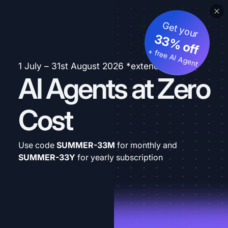
Get your
33% off
+ free AI Agent
1 July – 31st August 2026 *extended
AI Agents at Zero
Cost
Use code
SUMMER-33M
for monthly and
SUMMER-33Y
for yearly subscription