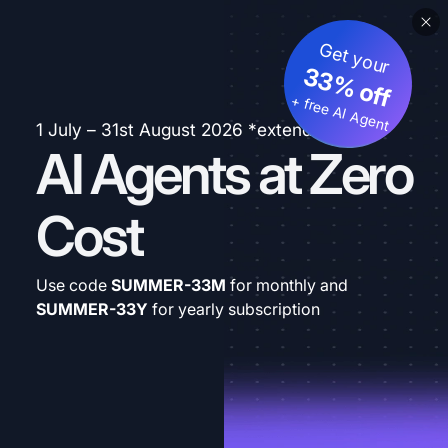
Get your
33% off
+ free AI Agent
1 July – 31st August 2026 *extended
AI Agents at Zero
Cost
Use code
SUMMER-33M
for monthly and
SUMMER-33Y
for yearly subscription