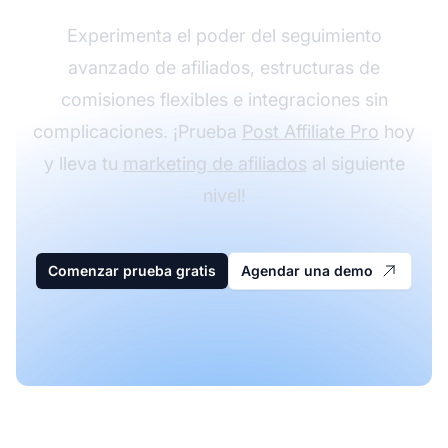
Experimenta el poder del seguimiento
avanzado de afiliados, estructuras de
comisiones flexibles e integraciones sin
complicaciones. ¡Prueba
Post Affiliate Pro
hoy
y lleva tu
marketing de afiliados
al siguiente
nivel!
Comenzar prueba gratis
Agendar una demo