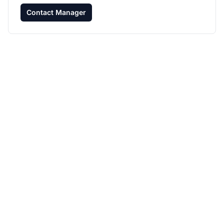
Contact Manager
Haz crecer tu
programa de afiliados
con Post Affiliate Pro