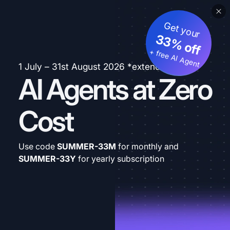
Get your
33% off
+ free AI Agent
1 July – 31st August 2026 *extended
AI Agents at Zero
Cost
Use code
SUMMER-33M
for monthly and
SUMMER-33Y
for yearly subscription