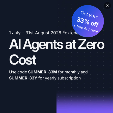
Get your
33% off
+ free AI Agent
1 July – 31st August 2026 *extended
AI Agents at Zero
Cost
Use code
SUMMER-33M
for monthly and
SUMMER-33Y
for yearly subscription