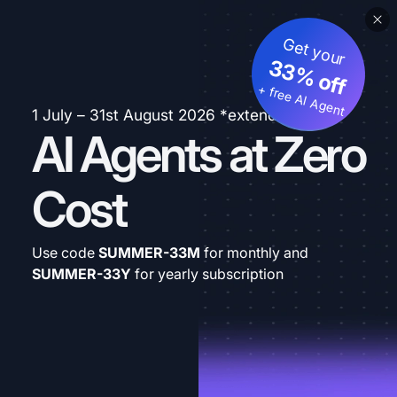
Get your
33% off
+ free AI Agent
1 July – 31st August 2026 *extended
AI Agents at Zero
Cost
Use code
SUMMER-33M
for monthly and
SUMMER-33Y
for yearly subscription