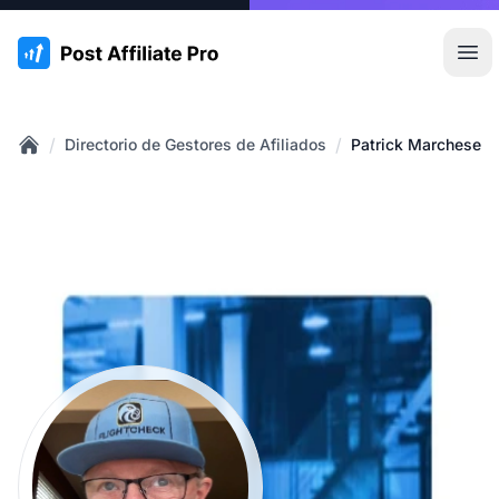
:site.title
Abr
/
/
Directorio de Gestores de Afiliados
Patrick Marchese
Home