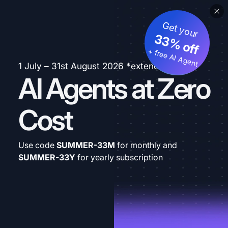
Get your
33% off
+ free AI Agent
1 July – 31st August 2026 *extended
AI Agents at Zero
Cost
Use code
SUMMER-33M
for monthly and
SUMMER-33Y
for yearly subscription