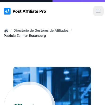
:site.title
Abr
/
/
Directorio de Gestores de Afiliados
Home
Patricia Zalmon Rosenberg