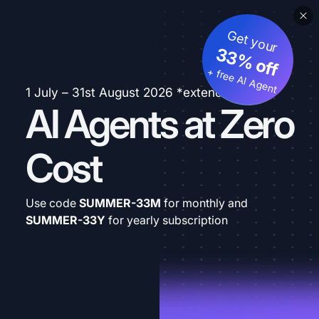
Get your
33% off
+ free AI Agent
1 July – 31st August 2026 *extended
AI Agents at Zero
Cost
Use code
SUMMER-33M
for monthly and
SUMMER-33Y
for yearly subscription