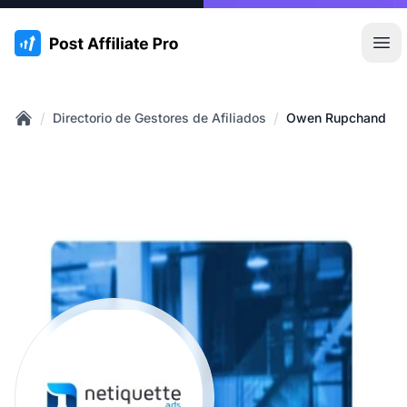
:site.title
Abr
/
/
Directorio de Gestores de Afiliados
Owen Rupchand
Home