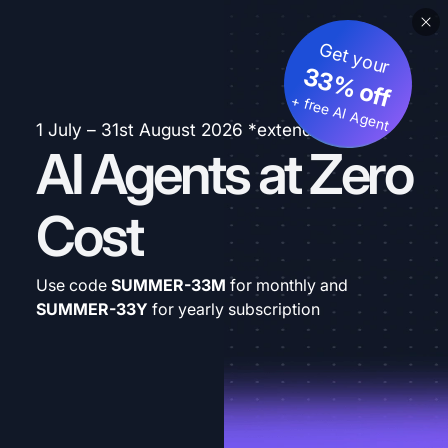
Get your
33% off
+ free AI Agent
1 July – 31st August 2026 *extended
AI Agents at Zero
Cost
Use code
SUMMER-33M
for monthly and
SUMMER-33Y
for yearly subscription