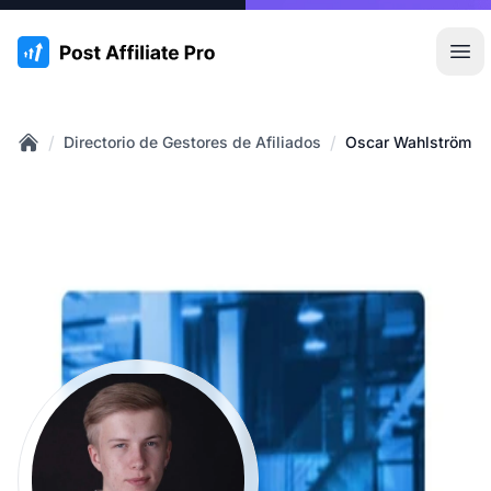
:site.title
Abr
/
/
Directorio de Gestores de Afiliados
Oscar Wahlström
Home