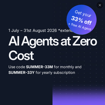
Get your
33% off
+ free AI Agent
1 July – 31st August 2026 *extended
AI Agents at Zero
Cost
Use code
SUMMER-33M
for monthly and
SUMMER-33Y
for yearly subscription