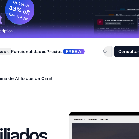
Get your
33% off
+ free AI Agent
t
cription
sos
Funcionalidades
Precios
Consultar
FREE AI
ama de Afiliados de Onnit
liados