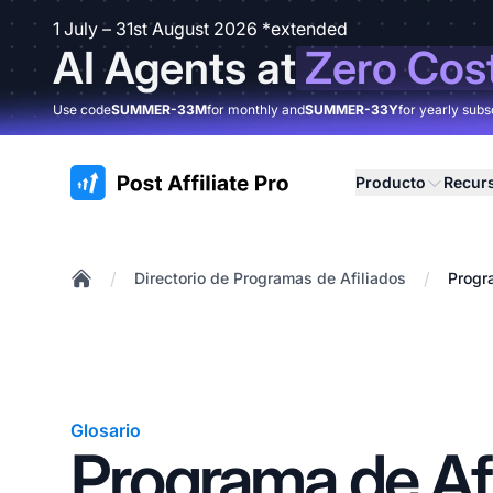
1 July – 31st August 2026 *extended
AI Agents at
Zero Cos
Use code
SUMMER-33M
for monthly and
SUMMER-33Y
for yearly subs
:site.title
Producto
Recur
/
/
Directorio de Programas de Afiliados
Progr
Home
Glosario
Programa de Afi