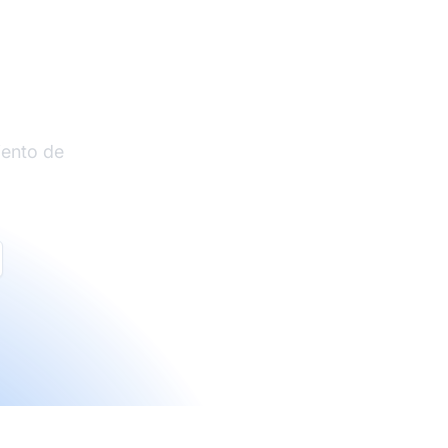
liados
iento de