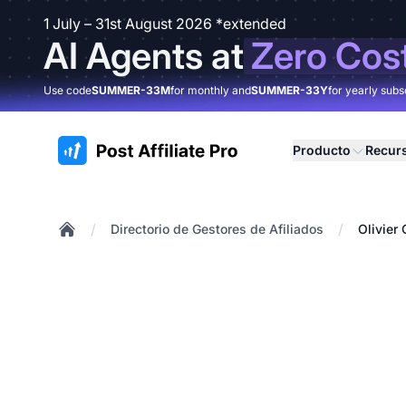
1 July – 31st August 2026 *extended
AI Agents at
Zero Cos
Use code
SUMMER-33M
for monthly and
SUMMER-33Y
for yearly subs
:site.title
Producto
Recur
/
/
Directorio de Gestores de Afiliados
Olivier 
Home