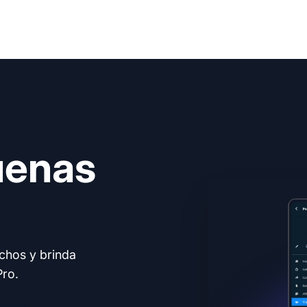
uenas
echos y brinda
Pro.