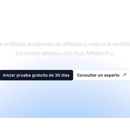
der en software de afi
a múltiples programas de afiliados y mejora el rendim
tus socios afiliados con Post Affiliate Pro.
Iniciar prueba gratuita de 30 días
Consultar un experto