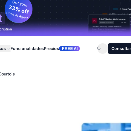
Get your
33% off
+ free AI Agent
t
cription
sos
Funcionalidades
Precios
Consultar
FREE AI
Courtois