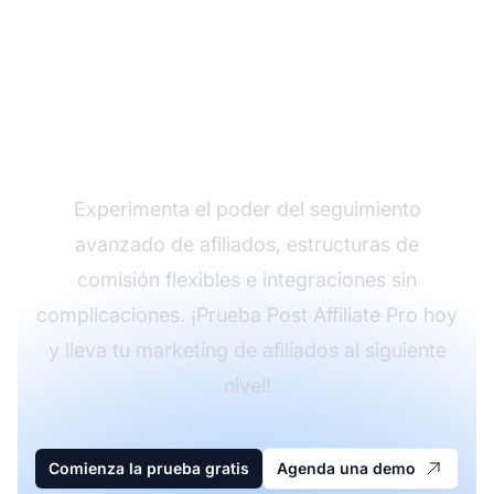
Haz crecer tu
programa de afiliados
con Post Affiliate Pro
Experimenta el poder del seguimiento
avanzado de afiliados, estructuras de
comisión flexibles e integraciones sin
complicaciones. ¡Prueba Post Affiliate Pro hoy
y lleva tu marketing de afiliados al siguiente
nivel!
Comienza la prueba gratis
Agenda una demo