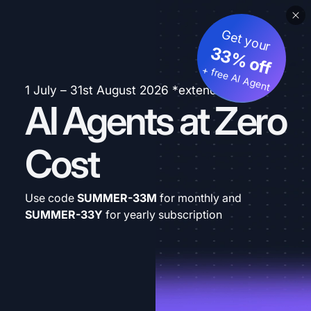
Get your
33% off
+ free AI Agent
1 July – 31st August 2026 *extended
AI Agents at Zero
Cost
Use code
SUMMER-33M
for monthly and
SUMMER-33Y
for yearly subscription