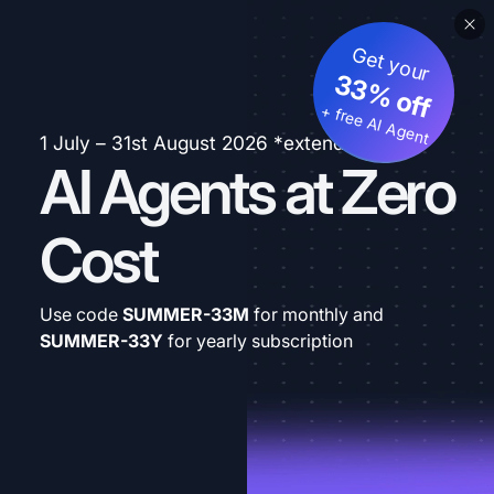
Get your
33% off
+ free AI Agent
1 July – 31st August 2026 *extended
AI Agents at Zero
Cost
Use code
SUMMER-33M
for monthly and
SUMMER-33Y
for yearly subscription